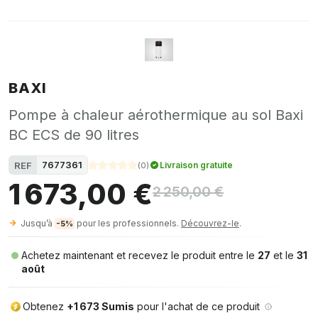
BAXI
Pompe à chaleur aérothermique au sol Baxi
BC ECS de 90 litres
7677361
REF
Livraison gratuite
(
0
)
1 673,00 €
2 250,00 €
Jusqu’à
pour les professionnels.
Découvrez-le
.
-5%
Achetez maintenant et recevez le produit entre le
27
et le
31
août
Obtenez
+1 673 Sumis
pour l'achat de ce produit