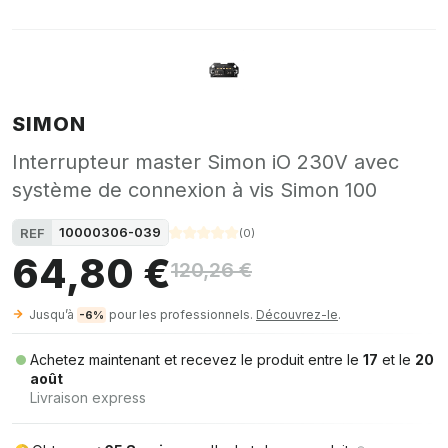
SIMON
Interrupteur master Simon iO 230V avec
système de connexion à vis Simon 100
10000306-039
REF
(
0
)
64,80 €
120,26 €
Jusqu’à
pour les professionnels.
Découvrez-le
.
-6%
Achetez maintenant et recevez le produit entre le
17
et le
20
août
Livraison express