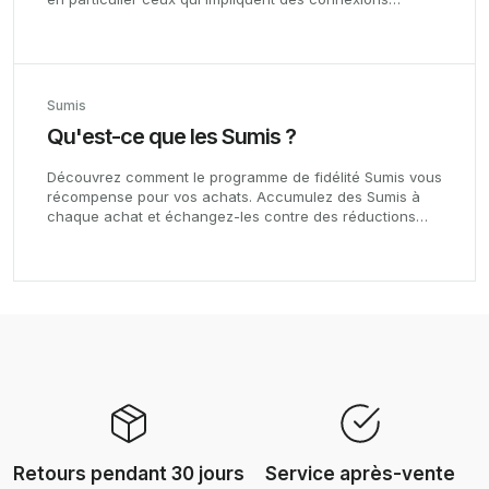
techniques.
Sumis
Qu'est-ce que les Sumis ?
Découvrez comment le programme de fidélité Sumis vous
récompense pour vos achats. Accumulez des Sumis à
chaque achat et échangez-les contre des réductions
exclusives, des promotions spéciales et un accès à des
tirages au sort. Plus vous achetez, plus vous obtenez
d'avantages. Commencez à profiter de vos récompenses
dès aujourd'hui !
Retours pendant 30 jours
Service après-vente