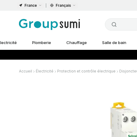
France
Français
lectricité
Plomberie
Chauffage
Salle de bain
Accueil
Électricité
Protection et contrôle électrique
Disjoncte