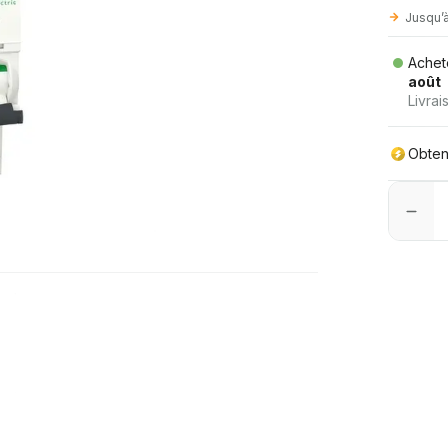
Jusqu’
Achet
août
Livra
Obte