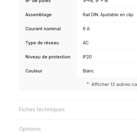
Nº de pôles
1P+N, 1P + N
Assemblage
Rail DIN. Ajustable en clip.
Courant nominal
6 A
Type de réseau
AC
Niveau de protection
IP20
Couleur
Blanc
Afficher 12 autres c
Fiches techniques
Opinions