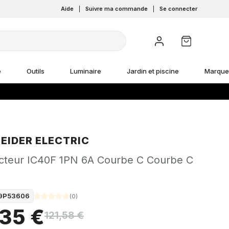
Aide
|
Suivre ma commande
|
Se connecter
e
Outils
Luminaire
Jardin et piscine
Marque
EIDER ELECTRIC
ncteur IC40F 1PN 6A Courbe C Courbe C
9P53606
(
0
)
,35 €
121,58 €