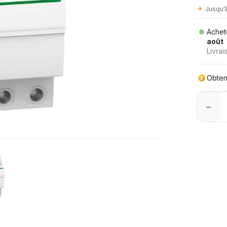
Jusqu’
Achet
août
Livrai
Obte