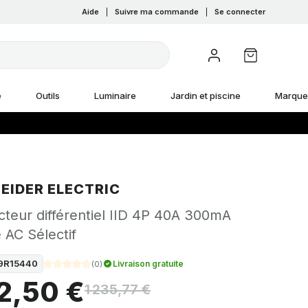
Aide
|
Suivre ma commande
|
Se connecter
e
Outils
Luminaire
Jardin et piscine
Marque
EIDER ELECTRIC
cteur différentiel IID 4P 40A 300mA
 AC Sélectif
9R15440
Livraison gratuite
(
0
)
2,50 €
1 235,77 €