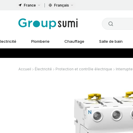
France
Français
lectricité
Plomberie
Chauffage
Salle de bain
Accueil
Électricité
Protection et contrôle électrique
Interrupte