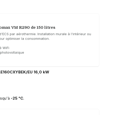
omax VM R290 de 150 litres
'ECS par aérothermie. Installation murale à l'intérieur ou
pour optimiser la consommation.
é WiFi
é photovoltaïque
AE160CXYBEK/EU 16,0 kW
usqu'à
-25 °C
.