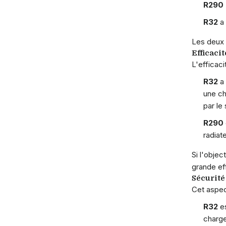
R290 
R32
a
Les deux
Efficaci
L'efficaci
R32
a
une ch
par le
R290
radiat
Si l'objec
grande eff
Sécurité
Cet aspect
R32
e
charge