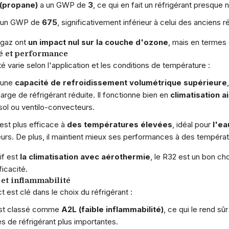
(propane)
a un GWP de
3
, ce qui en fait un réfrigérant presque
 un GWP de
675
, significativement inférieur à celui des anciens
 gaz ont
un impact nul sur la couche d'ozone
, mais en termes d
té et performance
té varie selon l'application et les conditions de température :
 une
capacité de refroidissement volumétrique supérieure
arge de réfrigérant réduite. Il fonctionne bien en
climatisation a
 sol ou ventilo-convecteurs.
est plus efficace à
des températures élevées
, idéal pour
l'ea
eurs. De plus, il maintient mieux ses performances à des tempéra
tif est
la climatisation avec aérothermie
, le R32 est un bon ch
icacité.
 et inflammabilité
 est clé dans le choix du réfrigérant :
st classé comme
A2L (faible inflammabilité)
, ce qui le rend sû
s de réfrigérant plus importantes.