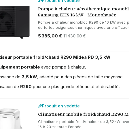
Produit en vedette
Pompe à chaleur aérothermique monoblo
Samsung EHS 16 kW - Monophasée
Pompe à chaleur monobloc R290 de 16 kW avec pom
de fortes exigences thermiques avec une efficaci
5 385,00 €
11 430,00 €
tiseur portable froid/chaud R290 Midea PD 3,5 kW
uipement portable
avec pompe à chaleur.
issance de
3,5 kW
, adapté pour des pièces de taille moyenne.
lisation de
R290
pour une plus grande efficacité et durabilité.
Produit en vedette
Climatiseur mobile froid/chaud R290 M
Climatiseur portable froid/chaleur de 3,52 kW avec
16 à 23 m² toute l'année.