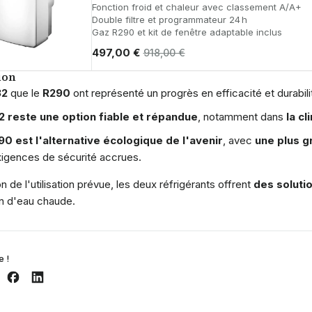
Fonction froid et chaleur avec classement A/A+
Double filtre et programmateur 24 h
Gaz R290 et kit de fenêtre adaptable inclus
497,00 €
918,00 €
ion
32
que le
R290
ont représenté un progrès en efficacité et durabilit
2 reste une option fiable et répandue
, notamment dans
la c
90 est l'alternative écologique de l'avenir
, avec
une plus g
igences de sécurité accrues.
n de l'utilisation prévue, les deux réfrigérants offrent
des soluti
n d'eau chaude.
e !