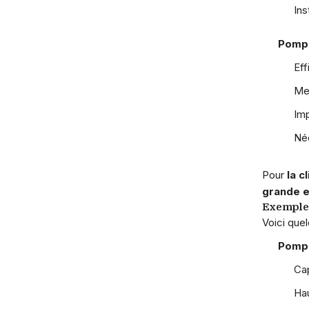
Ins
Pompe
Eff
Me
Imp
Néc
Pour
la c
grande ef
Exemples
Voici que
Pompe
Ca
Hau