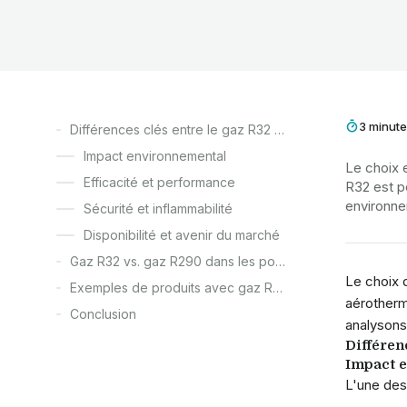
3 minute
Différences clés entre le gaz R32 et le gaz R290
Impact environnemental
Le choix e
Efficacité et performance
R32 est po
environne
Sécurité et inflammabilité
Disponibilité et avenir du marché
Gaz R32 vs. gaz R290 dans les pompes à chaleur (air-eau)
Le choix
Exemples de produits avec gaz R290 en aérothermie et ECS
aérotherm
Conclusion
analysons
Différen
Impact 
L'une des