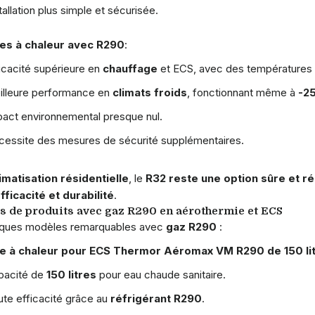
tallation plus simple et sécurisée.
s à chaleur avec R290
:
icacité supérieure en
chauffage
et ECS, avec des températures a
illeure performance en
climats froids
, fonctionnant même à
-25
act environnemental presque nul.
essite des mesures de sécurité supplémentaires.
limatisation résidentielle
, le
R32 reste une option sûre et r
ficacité et durabilité
.
 de produits avec gaz R290 en aérothermie et ECS
lques modèles remarquables avec
gaz R290
:
 à chaleur pour ECS Thermor Aéromax VM R290 de 150 litr
pacité de
150 litres
pour eau chaude sanitaire.
te efficacité grâce au
réfrigérant R290
.