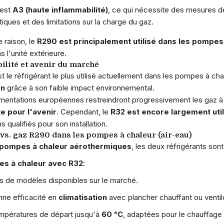
est
A3 (haute inflammabilité)
, ce qui nécessite des mesures 
iques et des limitations sur la charge du gaz.
 raison, le
R290 est principalement utilisé dans les pompe
s l'unité extérieure.
ilité et avenir du marché
t le réfrigérant le plus utilisé actuellement dans les pompes à ch
on
grâce à son faible impact environnemental.
mentations européennes restreindront progressivement les gaz à
e pour l'avenir
. Cependant, le
R32 est encore largement util
s qualifiés pour son installation.
vs. gaz R290 dans les pompes à chaleur (air-eau)
 pompes à chaleur aérothermiques
, les deux réfrigérants son
s à chaleur avec R32
:
s de modèles disponibles sur le marché.
ne efficacité en
climatisation
avec plancher chauffant ou venti
pératures de départ jusqu'à
60 °C
, adaptées pour le chauffage