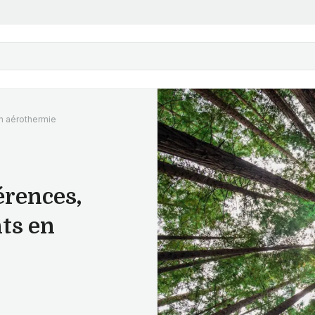
en aérothermie
érences,
ts en