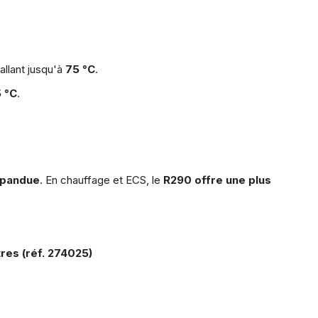
llant jusqu'à
75 °C
.
 °C
.
épandue
. En chauffage et ECS, le
R290 offre une plus
es (réf. 274025)