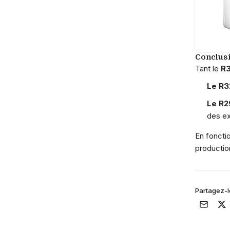
Conclus
Tant le
R
Le R3
Le R2
des ex
En fonctio
productio
Partagez-l