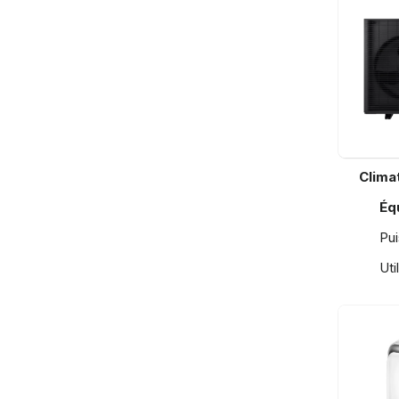
Clima
Éq
Pu
Uti