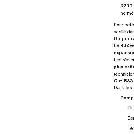
R290
hermét
Pour cette
scellé dan
Disponib
Le
R32
es
expansi
Les régle
plus prêt
technicien
Gaz R32 
Dans
les
Pompe
Plu
Bon
Tem