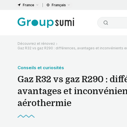
France
Français
Découvrez et rénovez
Gaz R32 vs gaz R290 : différences, avantages et inconvénients 
Conseils et curiosités
Gaz R32 vs gaz R290 : diff
avantages et inconvénien
aérothermie