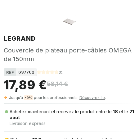
LEGRAND
Couvercle de plateau porte-câbles OMEGA
de 150mm
637762
REF
(
0
)
17,89 €
58,14 €
Jusqu’à
pour les professionnels.
Découvrez-le
.
-9%
Achetez maintenant et recevez le produit entre le
18
et le
21
août
Livraison express