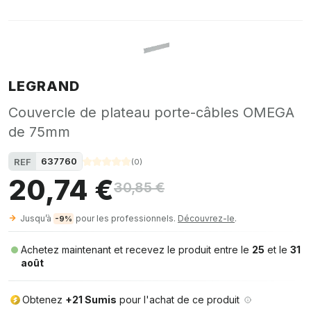
LEGRAND
Couvercle de plateau porte-câbles OMEGA
de 75mm
637760
REF
(
0
)
20,74 €
30,85 €
Jusqu’à
pour les professionnels.
Découvrez-le
.
-9%
Achetez maintenant et recevez le produit entre le
25
et le
31
août
Obtenez
+21 Sumis
pour l'achat de ce produit