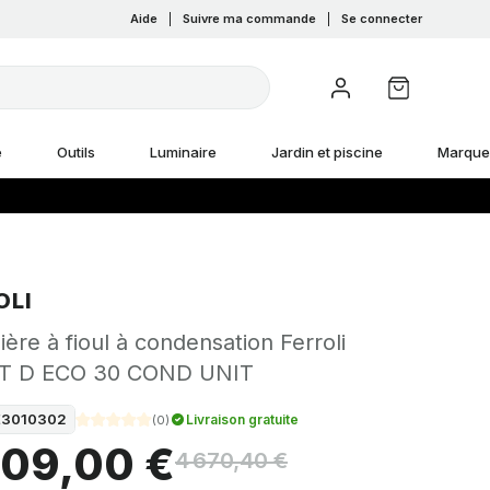
Aide
|
Suivre ma commande
|
Se connecter
e
Outils
Luminaire
Jardin et piscine
Marque
OLI
ère à fioul à condensation Ferroli
T D ECO 30 COND UNIT
E3010302
Livraison gratuite
(
0
)
009,00 €
4 670,40 €