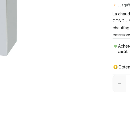
Jusqu’
La chaud
COND UNI
chauffag
émission
Achete
août
Obte