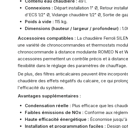
Contenu eau chaudière :
49 l.
Connexions :
Départ installation 1" Ø, Retour install
d'ECS 1/2" Ø, Vidange chaudière 1/2" Ø, Sortie de g
Poids à vide :
115 kg.
Dimensions (hauteur / largeur / profondeur) :
1.0
Accessoires compatibles :
La chaudière Ferroli SIL
une variété de chronocommandes et thermostats modula
chronocommande à distance modulante ROMEO N et W,
accessoires permettent un contrôle précis et à distance 
flexibilité dans le réglage des paramètres de chauffage.
De plus, des filtres anticalcaires peuvent être incorporés
chaudière des effets négatifs du calcaire, ce qui prolon
l'efficacité du système.
Avantages supplémentaires :
Condensation réelle :
Plus efficace que les chaudi
Faibles émissions de NOx :
Conforme aux réglemen
Haute efficacité énergétique :
Économise jusqu'à 
Installation et programmation faciles :
Design opti