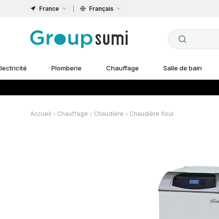
France
Français
lectricité
Plomberie
Chauffage
Salle de bain
Accueil
Chauffage
Chaudière
Chaudière fioul