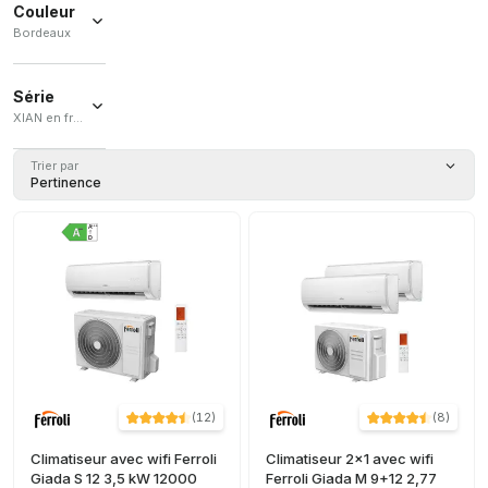
(
4
)
Couleur
(
8
)
Tarte
(
1
)
Bordeaux
Giada M
11
(
8
)
(
1
)
Bordeaux
+ Ver más
(
1
)
Série
XIAN en français / EUROPE / TAL traduit en français. / PROTEO HP
XIAN en
Trier par
français
Pertinence
(
46
)
EUROPE
(
44
)
TAL
traduit en
français.
(
3
)
PROTEO
HP
(
1
)
(
12
)
(
8
)
Climatiseur avec wifi Ferroli
Climatiseur 2x1 avec wifi
Giada S 12 3,5 kW 12000
Ferroli Giada M 9+12 2,77