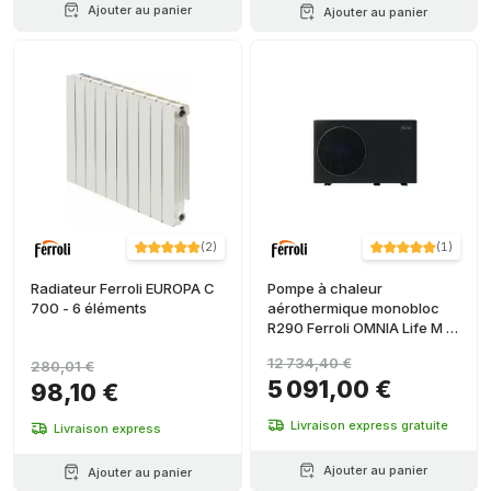
Ajouter au panier
Ajouter au panier
(
2
)
(
1
)
Radiateur Ferroli EUROPA C
Pompe à chaleur
700 - 6 éléments
aérothermique monobloc
R290 Ferroli OMNIA Life M 16
kW avec commande
12 734,40 €
280,01 €
5 091,00 €
98,10 €
Livraison express gratuite
Livraison express
Ajouter au panier
Ajouter au panier