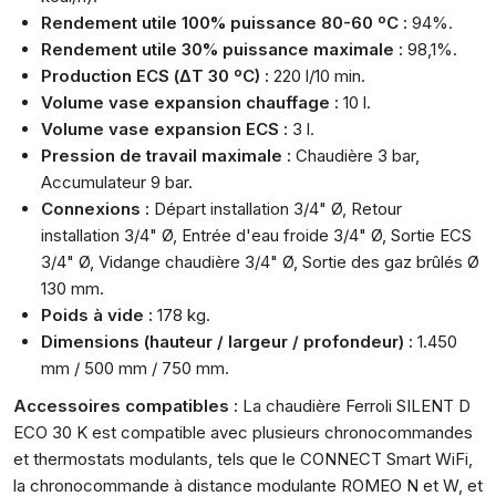
Rendement utile 100% puissance 80-60 ºC :
94%.
Rendement utile 30% puissance maximale :
98,1%.
Production ECS (ΔT 30 ºC) :
220 l/10 min.
Volume vase expansion chauffage :
10 l.
Volume vase expansion ECS :
3 l.
Pression de travail maximale :
Chaudière 3 bar,
Accumulateur 9 bar.
Connexions :
Départ installation 3/4" Ø, Retour
installation 3/4" Ø, Entrée d'eau froide 3/4" Ø, Sortie ECS
3/4" Ø, Vidange chaudière 3/4" Ø, Sortie des gaz brûlés Ø
130 mm.
Poids à vide :
178 kg.
Dimensions (hauteur / largeur / profondeur) :
1.450
mm / 500 mm / 750 mm.
Accessoires compatibles :
La chaudière Ferroli SILENT D
ECO 30 K est compatible avec plusieurs chronocommandes
et thermostats modulants, tels que le CONNECT Smart WiFi,
la chronocommande à distance modulante ROMEO N et W, et