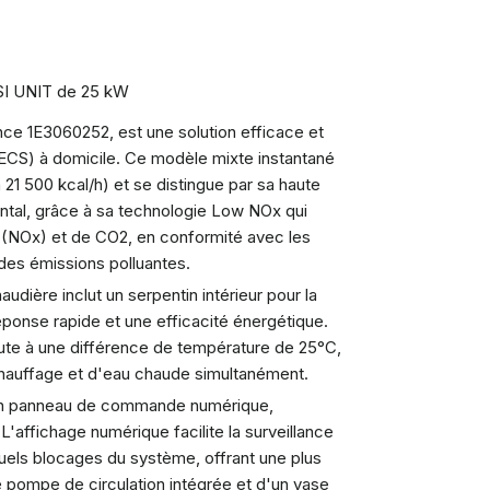
 SI UNIT de 25 kW
ence 1E3060252, est une solution efficace et
(ECS) à domicile. Ce modèle mixte instantané
21 500 kcal/h) et se distingue par sa haute
ental, grâce à sa technologie Low NOx qui
e (NOx) et de CO2, en conformité avec les
es émissions polluantes.
udière inclut un serpentin intérieur pour la
ponse rapide et une efficacité énergétique.
nute à une différence de température de 25°C,
 chauffage et d'eau chaude simultanément.
r un panneau de commande numérique,
 L'affichage numérique facilite la surveillance
tuels blocages du système, offrant une plus
e pompe de circulation intégrée et d'un vase