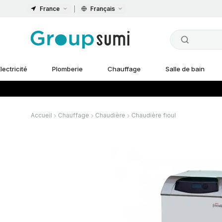
France
Français
lectricité
Plomberie
Chauffage
Salle de bain
Accueil
Chauffage
Chaudière
Chaudière fioul