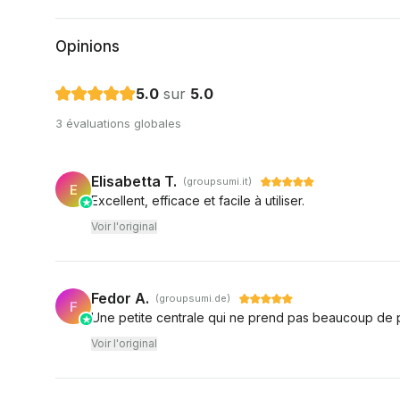
Opinions
5.0
sur
5.0
3 évaluations globales
Elisabetta T.
(groupsumi.it)
E
Excellent, efficace et facile à utiliser.
Voir l'original
Fedor A.
(groupsumi.de)
F
Une petite centrale qui ne prend pas beaucoup de 
Voir l'original