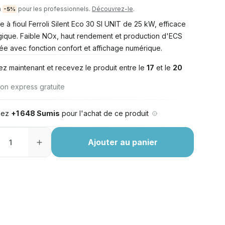
à
pour les professionnels.
Découvrez-le
.
-5%
 à fioul Ferroli Silent Eco 30 SI UNIT de 25 kW, efficace
gique. Faible NOx, haut rendement et production d'ECS
née avec fonction confort et affichage numérique.
ez maintenant et recevez le produit entre le
17
et le
20
son express gratuite
nez
+1 648 Sumis
pour l'achat de ce produit
Ajouter au panier