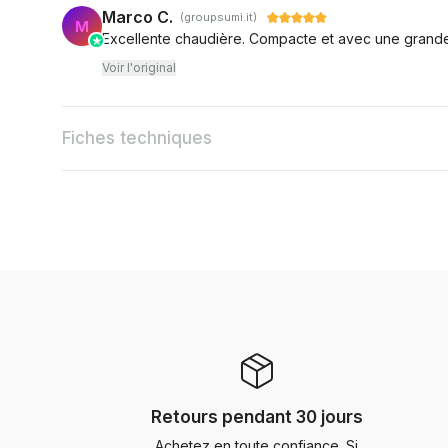
Marco C.
(groupsumi.it)
M
Excellente chaudière. Compacte et avec une grande 
Voir l'original
Fiches techniques
Retours pendant 30 jours
Achetez en toute confiance. Si