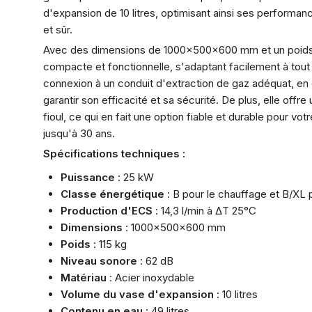
d'expansion de 10 litres, optimisant ainsi ses performan
et sûr.
Avec des dimensions de 1000x500x600 mm et un poids de 
compacte et fonctionnelle, s'adaptant facilement à tout
connexion à un conduit d'extraction de gaz adéquat, en
garantir son efficacité et sa sécurité. De plus, elle of
fioul, ce qui en fait une option fiable et durable pour v
jusqu'à 30 ans.
Spécifications techniques :
Puissance
: 25 kW
Classe énergétique
: B pour le chauffage et B/XL 
Production d'ECS
: 14,3 l/min à ΔT 25°C
Dimensions
: 1000x500x600 mm
Poids
: 115 kg
Niveau sonore
: 62 dB
Matériau
: Acier inoxydable
Volume du vase d'expansion
: 10 litres
Contenu en eau
: 49 litres