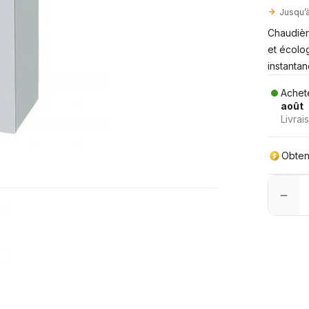
Jusqu’
Chaudière
et écolo
instanta
Achet
août
Livrai
Obte