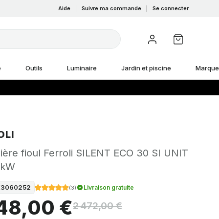
Aide
|
Suivre ma commande
|
Se connecter
e
Outils
Luminaire
Jardin et piscine
Marque
OLI
ère fioul Ferroli SILENT ECO 30 SI UNIT
 kW
E3060252
Livraison gratuite
(
3
)
648,00 €
2 472,00 €