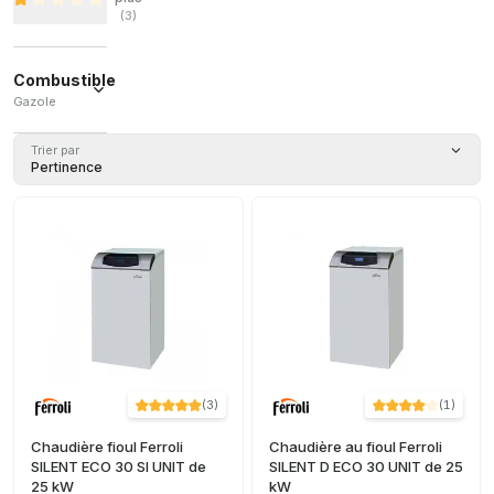
(
3
)
Combustible
Gazole
Gazole
Trier par
(
9
)
Pertinence
(
3
)
(
1
)
Chaudière fioul Ferroli
Chaudière au fioul Ferroli
SILENT ECO 30 SI UNIT de
SILENT D ECO 30 UNIT de 25
25 kW
kW