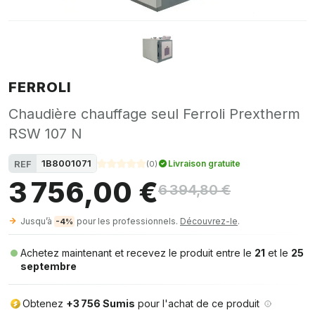
FERROLI
Chaudière chauffage seul Ferroli Prextherm
RSW 107 N
1B8001071
REF
Livraison gratuite
(
0
)
3 756,00 €
6 394,80 €
Jusqu’à
pour les professionnels.
Découvrez-le
.
-4%
Achetez maintenant et recevez le produit entre le
21
et le
25
septembre
Obtenez
+3 756 Sumis
pour l'achat de ce produit