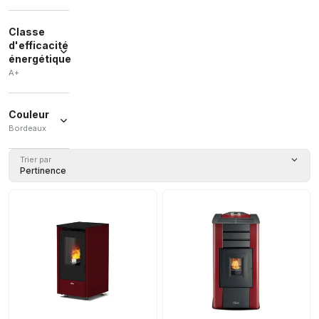
Classe
d'efficacité
énergétique
A+
A+
(
2
)
Couleur
Bordeaux
Bordeaux
Trier par
(
1
)
Pertinence