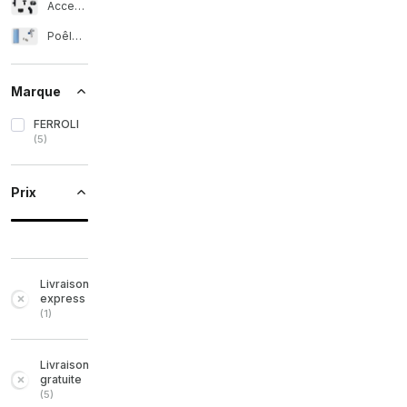
Accessoires pour poêles à pellets
Poêle à granulés
Marque
FERROLI
(
5
)
Prix
Livraison
express
(
1
)
Livraison
gratuite
(
5
)