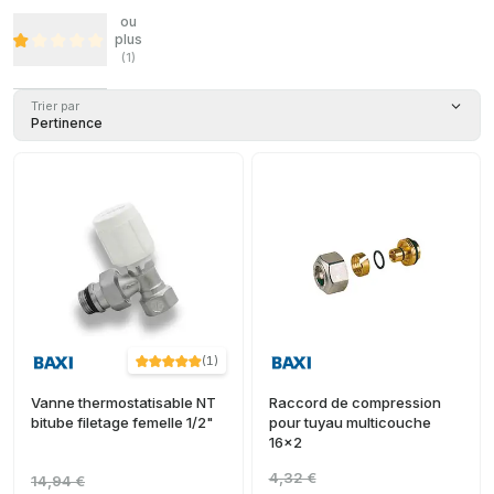
ou
plus
(
1
)
Trier par
Pertinence
(
1
)
Vanne thermostatisable NT
Raccord de compression
bitube filetage femelle 1/2"
pour tuyau multicouche
16x2
4,32 €
14,94 €