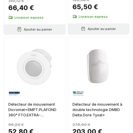
150,12 €
65,50 €
66,40 €
Livraison express
Livraison express
Ajouter au panier
Ajouter au panier
Détecteur de mouvement
Détecteur de mouvement à
Dicromat+EMPT.PLAFOND
double technologie DMBD
360° FTO.EXTRA-
Delta Dore Tyxal+
PLAT.CHAMP DE DÉT.:
96,24 €
279,60 €
Ø10M(DÉPLACEMENT
52,80 €
203,00 €