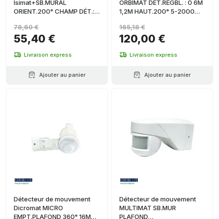
Isimat+SB.MURAL
ORBIMAT DET.REGBL. : 0 6M
ORIENT.200° CHAMP DÉT.:
1,2M HAUT.200° 5-2000
FT.12M LAT.8M(4+4)À 20°C
LUX 230V MINUTERIE :
78,60 €
165,18 €
5-2000
55,40 €
120,00 €
Livraison express
Livraison express
Ajouter au panier
Ajouter au panier
Détecteur de mouvement
Détecteur de mouvement
Dicromat MICRO
MULTIMAT SB.MUR
EMPT.PLAFOND 360° 16MM
PLAFOND