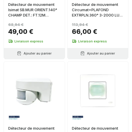
Détecteur de mouvement
Détecteur de mouvement
Isimat SB.MUR ORIENT.140°
Circumat+PLAFOND
CHAMP DET.: FT.12M
EXTRPLN.360° 3-2000 LUX
LAT.8M(4+4)A 20°C 5-
IP20 CHAMP DÉT.:
68,94 €
113,94 €
2000
Ø7M(DÉPLACEMENT
49,00 €
66,00 €
Livraison express
Livraison express
Ajouter au panier
Ajouter au panier
Détecteur de mouvement
Détecteur de mouvement