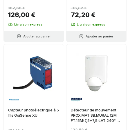
1 CIR.CHAMP DÉT.:
ACC.COIN/D'ANGLE DÉT.:
162,66 €
116,82 €
Ø4M(DÉPLACEMENT
12M FT.8M(4+4)LAT.20°C
126,00 €
72,20 €
Livraison express
Livraison express
Ajouter au panier
Ajouter au panier
Capteur photoélectrique à 5
Détecteur de mouvement
fils OsiSense XU
PROXIMAT SB.MURAL 12M
FT.15M(7,5+7,5)LAT.240° 5-
2000 LUX TEMPORISATION:
122,58 €