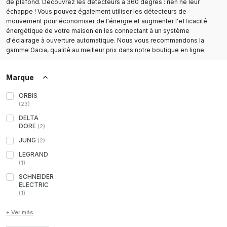
de plafond. Découvrez les détecteurs à 360 degrés : rien ne leur
échappe ! Vous pouvez également utiliser les détecteurs de
mouvement pour économiser de l'énergie et augmenter l'efficacité
énergétique de votre maison en les connectant à un système
d'éclairage à ouverture automatique. Nous vous recommandons la
gamme Gacia, qualité au meilleur prix dans notre boutique en ligne.
Marque
ORBIS
(
23
)
DELTA
DORE
(
2
)
JUNG
(
2
)
LEGRAND
(
1
)
SCHNEIDER
ELECTRIC
(
1
)
+ Ver más