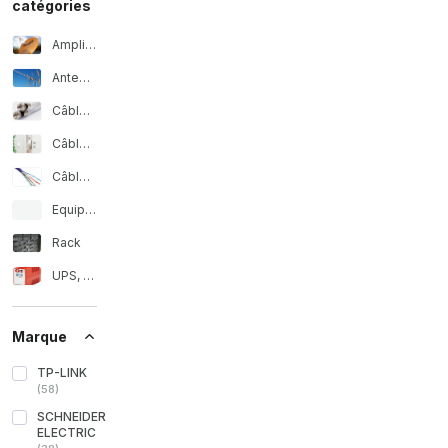
catégories
Amplificateurs et alimentations
Antenne TV et supports
Câble coaxial et accessoires
Câble réseau et connecteurs RJ45
Câble téléphonique et accessoires
Equipos de red
Rack
UPS, alimentation sans interruption
Marque
TP-LINK
(
58
)
SCHNEIDER
ELECTRIC