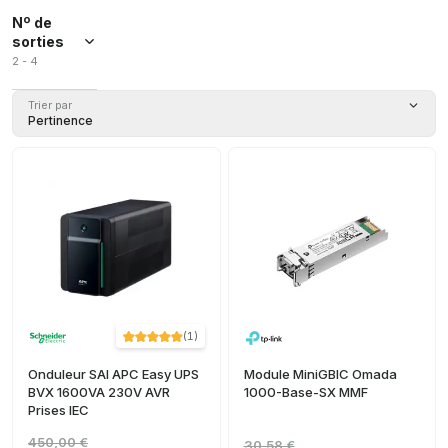
d'automatisation
Nº de
industrielle
(
4
)
sorties
Variateur
2 - 4
de
fréquence
Trier par
(
2
)
Pertinence
Module de
renforcement
(
1
)
(
1
)
Onduleur SAI APC Easy UPS
Module MiniGBIC Omada
BVX 1600VA 230V AVR
1000-Base-SX MMF
Prises IEC
450,00 €
30,58 €