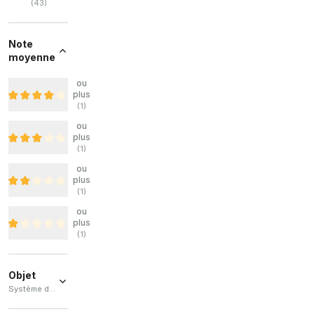
(
43
)
Note
moyenne
ou
plus
(
1
)
ou
plus
(
1
)
ou
plus
(
1
)
ou
plus
(
1
)
Objet
Système d'automatisation industrielle / Variateur de fréquence / Module de renforcement
Système