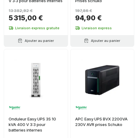
V 3:3 pour batteries internes
Prises schuko
13 382,92 €
197,86 €
5 315,00 €
94,90 €
Livraison express gratuite
Livraison express
Ajouter au panier
Ajouter au panier
Onduleur Easy UPS 3S 10
APC Easy UPS BVX 2200VA
kVA 400 V 3:3 pour
230V AVR prises Schuko
batteries internes