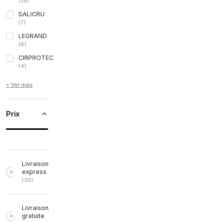
(
38
)
SALICRU
(
7
)
LEGRAND
(
6
)
CIRPROTEC
(
4
)
+ Ver más
Prix
Livraison
express
(
30
)
Livraison
gratuite