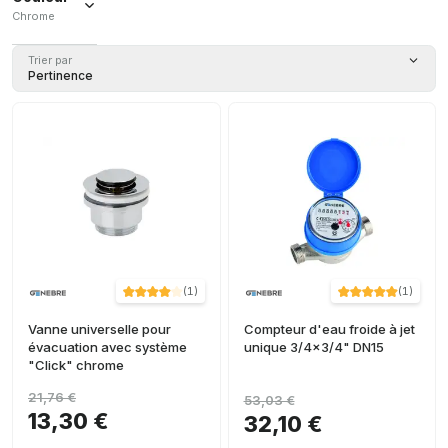
Chrome
Chrome
Trier par
(
46
)
Pertinence
(
1
)
(
1
)
Vanne universelle pour
Compteur d'eau froide à jet
évacuation avec système
unique 3/4x3/4" DN15
"Click" chrome
21,76 €
53,03 €
13,30 €
32,10 €