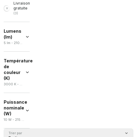
Livraison
gratuite
(
3
)
Lumens
(lm)
5 lm - 21000 lm
Température
de
couleur
(K)
3000 K - 6500 K
Puissance
nominale
(W)
10 W - 215 W
Trier par