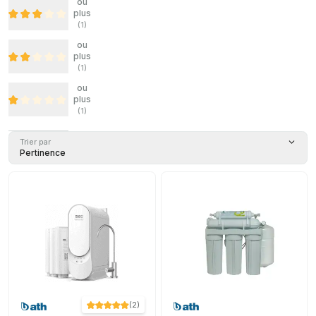
ou
plus
(
1
)
ou
plus
(
1
)
ou
plus
(
1
)
Trier par
Pertinence
(
2
)