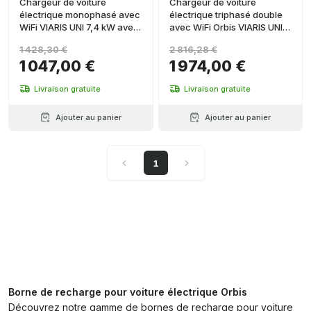
Chargeur de voiture
Chargeur de voiture
électrique monophasé avec
électrique triphasé double
WiFi VIARIS UNI 7,4 kW avec
avec WiFi Orbis VIARIS UNI
câble Type 2 de 5 mètres
22kW + 22kW avec 2
1 428,30 €
2 816,28 €
câbles type 2 de 5 mètres
1 047,00 €
1 974,00 €
Livraison gratuite
Livraison gratuite
Ajouter au panier
Ajouter au panier
1
Borne de recharge pour voiture électrique Orbis
Découvrez notre gamme de bornes de recharge pour voiture