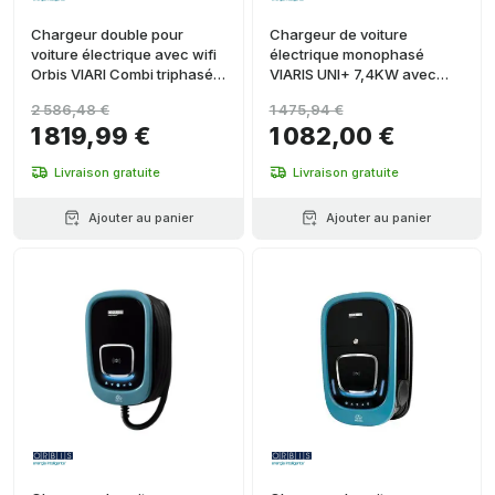
Chargeur double pour
Chargeur de voiture
voiture électrique avec wifi
électrique monophasé
Orbis VIARI Combi triphasé 2
VIARIS UNI+ 7,4KW avec
x 22 kW Type II
câble de 5 mètres +
2 586,48 €
1 475,94 €
Ethernet
1 819,99 €
1 082,00 €
Livraison gratuite
Livraison gratuite
Ajouter au panier
Ajouter au panier