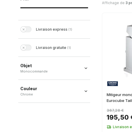
Affichage de
3 p
Livraison express
(
1
)
Livraison gratuite
(
1
)
Objet
Monocommande
Monocommande
(
2
)
Couleur
Chrome
Mitigeur mon
Eurocube Tail
Chrome
(
3
)
367,28 €
195,50 
Livraison 