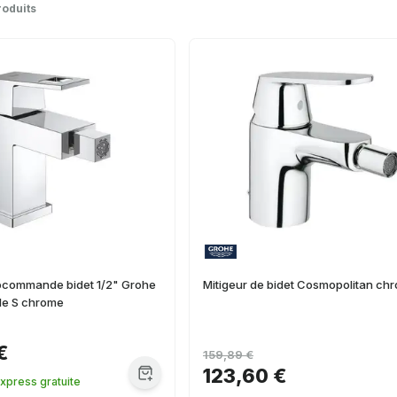
roduits
ocommande bidet 1/2" Grohe
Mitigeur de bidet Cosmopolitan ch
le S chrome
€
159,89 €
123,60 €
express gratuite