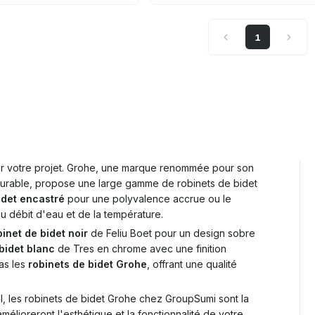
1
 votre projet. Grohe, une marque renommée pour son
é durable, propose une large gamme de robinets de bidet
idet encastré
pour une polyvalence accrue ou le
u débit d'eau et de la température.
binet de bidet noir
de Feliu Boet pour un design sobre
bidet blanc
de Tres en chrome avec une finition
pas les
robinets de bidet Grohe
, offrant une qualité
al, les robinets de bidet Grohe chez GroupSumi sont la
mélioreront l'esthétique et la fonctionnalité de votre