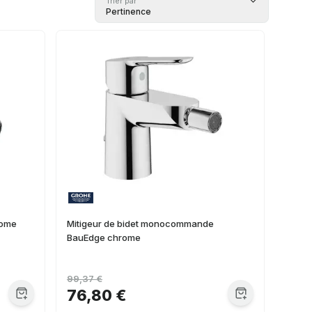
Trier par
Pertinence
rome
Mitigeur de bidet monocommande
BauEdge chrome
99,37 €
76,80 €