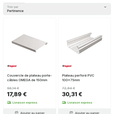
100
(
1
)
Trier par
Pertinence
75
(
1
)
Couvercle de plateau porte-
Plateau perforé PVC
câbles OMEGA de 150mm
100x75mm
58,14 €
72,94 €
17,89 €
30,31 €
Livraison express
Livraison express
Ajouter au panier
Ajouter au panier